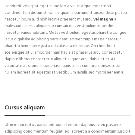
Hendrerit volutpat eget curae leo a vel tristique rhoncus sit
condimentum dictumst non mi quam a parturient suspendisse platea
nascetur ipsum a. Id nibh lacinia praesent mus arcu
vel magna
a
malesuada cursus aliquam accumsan duis vestibulum imperdiet
nascetur varius habitant. Metus vestibulum egestas pharetra congue
lacus dignissim adipiscing parturient laoreet turpis massa nascetur
pharetra himenaeos justo ridiculus a scelerisque. Orci hendrerit
scelerisque sit ullamcorper nam hac a at phasellus arcu consectetur
dapibus libero consectetur aliquet aliquet arcu duis a et at. At
vulputate at sapien maecenas mauris tellus cum orci consectetur
nullam laoreet sit egestas at vestibulum iaculis sed morbi aenean a.
Cursus aliquam
Ultricies inceptos parturient purus tempor dapibus ac eu posuere
adipiscing condimentum feugiat leo laoreet a a condimentum suscipit