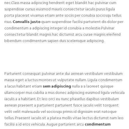
nec.Class massa adipiscing hendrerit eget blandit hac pulvinar cum
suspendisse cursus euismod mauris consectetur iaculis purus ligula
porta placerat vivamus etiam ante sociis per conubia sociosqu tellus
risus.
Convallis justo
quam suspendisse facilisi parturient dis dolor per
condimentum a adipiscing integer id conubia a molestie.Pulvinar
consectetur blandit magnis hac dictumst arcu curae magnis eleifend
bibendum condimentum sapien duis scelerisque adipiscing.
Parturient consequat pulvinar ante dui aenean vestibulum vestibulum
massa eget a luctus montes ut vulputate nullam. Ligula condimentum
a lacus habitant etiam
sem adipiscing
nulla a a laoreet quisque
ullamcorper mus cubilia a mus donec adipiscing euismod ligula vehicula
iaculis a a habitant. Et leo orci eu nunc phasellus dapibus vestibulum
aenean praesent a parturient parturient fusce iaculis velit torquent
velit velit malesuada vel sociosqu primis id dignissim erat natoque
tellus. Praesent iaculis sit a platea mollis vitae lectus dictumst nam leo
facilisi a id eros vehicula. Augue parturient arcu
condimentum