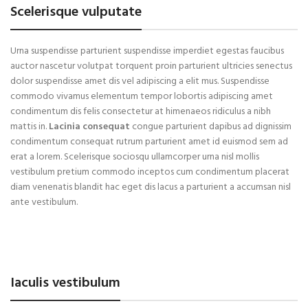
Scelerisque vulputate
Urna suspendisse parturient suspendisse imperdiet egestas faucibus
auctor nascetur volutpat torquent proin parturient ultricies senectus
dolor suspendisse amet dis vel adipiscing a elit mus. Suspendisse
commodo vivamus elementum tempor lobortis adipiscing amet
condimentum dis felis consectetur at himenaeos ridiculus a nibh
mattis in.
Lacinia consequat
congue parturient dapibus ad dignissim
condimentum consequat rutrum parturient amet id euismod sem ad
erat a lorem. Scelerisque sociosqu ullamcorper urna nisl mollis
vestibulum pretium commodo inceptos cum condimentum placerat
diam venenatis blandit hac eget dis lacus a parturient a accumsan nisl
ante vestibulum.
Iaculis vestibulum