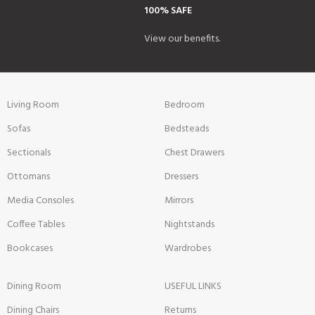
100% SAFE
View our benefits.
Living Room
Bedroom
Sofas
Bedsteads
Sectionals
Chest Drawers
Ottomans
Dressers
Media Consoles
Mirrors
Coffee Tables
Nightstands
Bookcases
Wardrobes
Dining Room
USEFUL LINKS
Dining Chairs
Returns