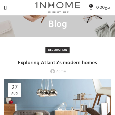
0
0.00
د.ع
Blog
DECORATION
Exploring Atlanta’s modern homes
Admin
27
AUG